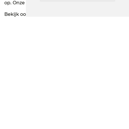
op. Onze adviseurs helpen u graag verder.
Bekijk ook eens onderstaande video met uitleg
over Capsa N-Sight Fleet Management:
N-Sight video