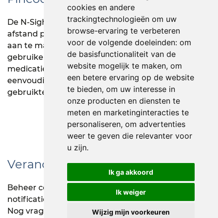
cookies en andere
trackingtechnologieën om uw
De N-Sight software maakt het mogelijk om op
browse-ervaring te verbeteren
afstand pincodes te beheren, gebruikersgroepen
voor de volgende doeleinden:
om
aan te maken en toegangsrechten te verlenen aan
de basisfunctionaliteit van de
gebruikers voor het openen van de
website mogelijk te maken
,
om
medicatielades. Vindt zoekgeraakte COW’s
een betere ervaring op de website
eenvoudig terug aan de hand van het laatst
te bieden
,
om uw interesse in
gebruikte wifi-accespoint
onze producten en diensten te
meten en marketinginteracties te
personaliseren
,
om advertenties
weer te geven die relevanter voor
u zijn
.
Verander het uiterlijk
Ik ga akkoord
Beheer centraal de configuratie van het display,
Ik weiger
notificaties en reparatieverzoeken.
Nog vragen? Neem gerust contact met LogicalXL
Wijzig mijn voorkeuren